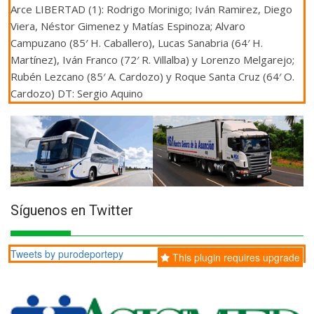
Arce LIBERTAD (1): Rodrigo Morinigo; Iván Ramirez, Diego
Viera, Néstor Gimenez y Matías Espinoza; Alvaro
Campuzano (85′ H. Caballero), Lucas Sanabria (64′ H.
Martínez), Iván Franco (72′ R. Villalba) y Lorenzo Melgarejo;
Rubén Lezcano (85′ A. Cardozo) y Roque Santa Cruz (64′ O.
Cardozo) DT: Sergio Aquino
Síguenos en Twitter
Tweets by purodeportepy
This plugin requires upgrade