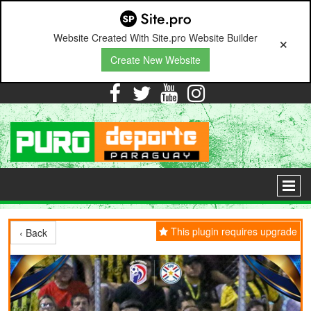
Website Created With Site.pro Website Builder
Create New Website




This plugin requires upgrade
‹ Back