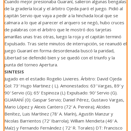
Cuando mejor presionaba Guaraní, salieron algunas bengalas
de la gradería local y el árbitro Ojeda paró el juego. Pidió al
capitán Servio que vaya a pedir a la hinchada local que se
calmara a lo que al parecer el arquero se negó, hubo cruces
de palabras con el árbitro que le mostró dos tarjetas
amarillas unas tras otras, luego la roja y el capitán terminó
Expulsado. Tras siete minutos de interrupción, se reanudó el
juego Guaraní en forma desordenada buscó la paridad,
Libertad se defendió bien y se quedó con el triunfo y la
punta del torneo Apertura.
SINTESIS
Jugado en el estadio Rogelio Livieres. Árbitro: David Ojeda
Gol: 73′ Hugo Martinez ( L). Amonestados: 63′ Vargas, 89′ y
90′ Servio (G); 65′ Espinoza (L) Expulsado: 90′ Servio (G).
GUARANÍ (0): Gaspar Servio; Daniel Pérez, Gustavo Vargas,
Mario López y Alexis Cantero (72′ A. Pereira); Alcides
Benítez, Luis Martínez (78′ A. Marín), Agustín Manzur y
Nicolas Barrientos (72′ Ibarrola); William Mendieta (46′ A.
Maíz) y Fernando Fernández ( 72′ R. Torales) DT: Francisco