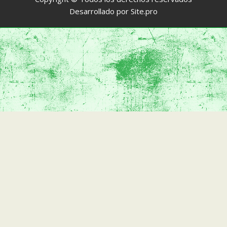
Desarrollado por
Site.pro
Website Created With Site.pro Website Builder
How to remove Ads?
Professional Website Builder
.
White Label Website Builder
.
Create